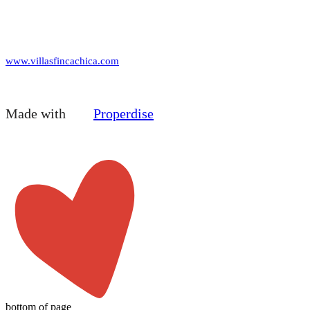
www.villasfincachica.com
Made with
Properdise
bottom of page